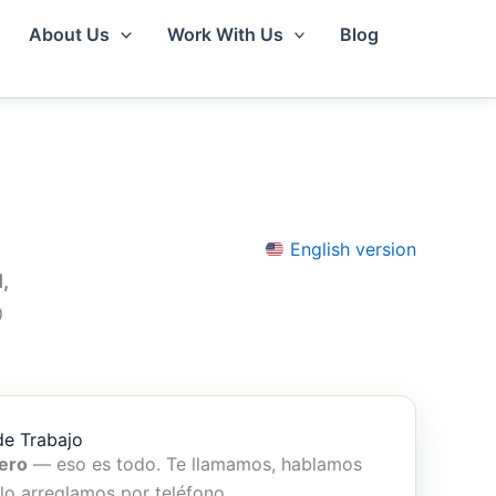
About Us
Work With Us
Blog
English version
,
0
de Trabajo
ero
— eso es todo. Te llamamos, hablamos
 lo arreglamos por teléfono.