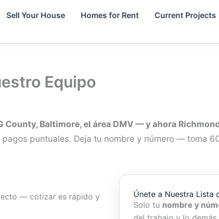
Sell Your House
Homes for Rent
Current Projects
uestro Equipo
G County, Baltimore, el área DMV — y ahora Richmond
 y pagos puntuales. Deja tu nombre y número — toma 6
Únete a Nuestra Lista 
ecto — cotizar es rápido y
Solo tu
nombre y núm
del trabajo y lo demás