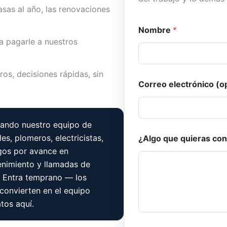
as al año, las renovaciones
*
Nombre
*
q
 pagarle a nuestros
u
e
q
u
os, decisiones rápidas, sin
i
Correo electrónico (o
e
r
a
s
ando nuestro equipo de
s, plomeros, electricistas,
¿Algo que quieras con
gos por avance en
enimiento y llamadas de
. Entra temprano — los
convierten en el equipo
tos aquí.