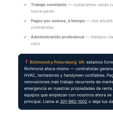
Trabajo constante
— compramos varias cas
nunca paran
Pagos por avance, a tiempo
— nos encanta
contratistas
Administración profesional
— tiempos clar
caos
Richmond y Petersburg, VA:
estamos form
Richmond ahora mismo — contratistas generale
HVAC, techadores y handymen confiables. Pa
renovaciones
más
trabajo recurrente de mant
emergencia en nuestras propiedades de renta
equipos que empiezan con nosotros ahora se 
principal. Llama al
301-982-1002
o deja tus da